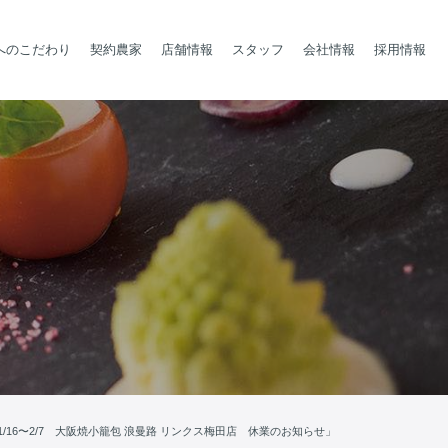
へのこだわり
契約農家
店舗情報
スタッフ
会社情報
採用情報
1/16〜2/7 大阪焼小籠包 浪曼路 リンクス梅田店 休業のお知らせ」