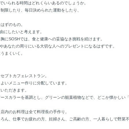
康でいられる時間はどれくらいあるのでしょうか。
く制限したり、毎日決められた運動をしたり、
るはずのもの。
自由にしたいと考えます。
胸にSOSHでは、食と健康への妥協なき挑戦を続けます。
たやあなたの周りにいる大切な人へのプレゼントになるはずです。
はうまくいく。
ンセプトカフェレストラン。
りよいメニュー作りに分配しています。
文いただきます。
ースカラーを基調とし、グリーンの観葉植物などで、どこか懐かしい「
、店内のお料理は全て料理長の手作り。
ちろん、仕事でお疲れの方、妊婦さん、ご高齢の方、一人暮らしで野菜
。