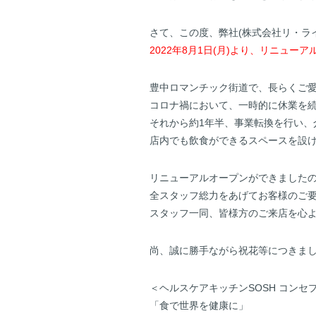
さて、この度、弊社(株式会社リ・ライ
2022年8月1日(月)より、リニュー
豊中ロマンチック街道で、長らくご愛
コロナ禍において、一時的に休業を続
それから約1年半、事業転換を行い、
店内でも飲食ができるスペースを設
リニューアルオープンができました
全スタッフ総力をあげてお客様のご
スタッフ一同、皆様方のご来店を心
尚、誠に勝手ながら祝花等につきま
＜ヘルスケアキッチンSOSH コンセ
「食で世界を健康に」