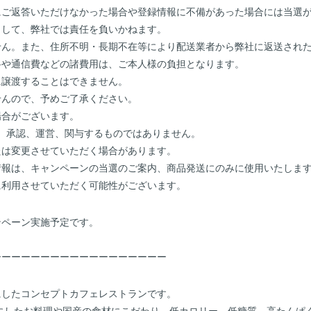
にご返答いただけなかった場合や登録情報に不備があった場合には当選
まして、弊社では責任を負いかねます。
せん。また、住所不明・長期不在等により配送業者から弊社に返送され
料や通信費などの諸費用は、ご本人様の負担となります。
に譲渡することはできません。
せんので、予めご了承ください。
場合がございます。
が支援、承認、運営、関与するものではありません。
たは変更させていただく場合があります。
情報は、キャンペーンの当選のご案内、商品発送にのみに使用いたしま
に利用させていただく可能性がございます。
ンペーン実施予定です。
！
ーーーーーーーーーーーーーーーーーー
にしたコンセプトカフェレストランです。