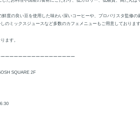
スにしたお料理や国産の食材にこだわり、低カロリー、低糖質、高たんぱ
ASTERSの鮮度の良い豆を使用した味わい深いコーヒーや、プロバリスタ監
かしのミックスジュースなど多数のカフェメニューもご用意しておりま
おります。
ーーーーーーーーーーーーーーーーーー
OSH SQUARE 2F
:30