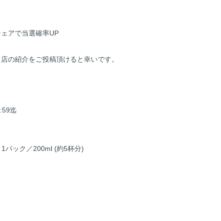
ェアで当選確率UP
当店の紹介をご投稿頂けると幸いです。
！
:59迄
パック／200ml (約5杯分)