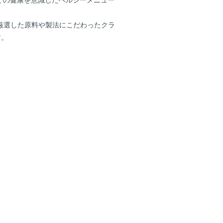
くの健康を意識したヘルシーメニュー
修の厳選した原料や製法にこだわったクラ
す。