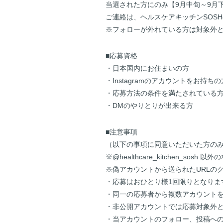
当選された方にのみ【9月中旬～9月下
ご連絡は、ヘルスケアキッチンSOSHの公式ア
※フォローが外れている方は対象外
■応募資格
・日本国内にお住まいの方
・Instagramのアカウントをお持ちの
・応募方法の条件を満たされている
・DMのやりとりが出来る方
■注意事項
（以下の事項に同意いただいた方の
※@healthcare_kitchen
※偽アカウントから送られたURLの
・応募はおひとり様1回限りとなりま
・同一の応募者から複数アカウント
・非公開アカウントでは応募対象外
・当アカウントのフォロー、投稿へ