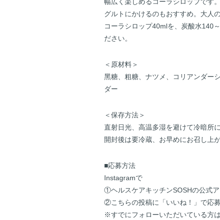
幅広く楽しめるコーラシロップです
グルトにかけるのもおすすめ。大人
コーラシロップ40mlを、炭酸水14
ださい。
＜原材料＞
黑糖、粗糖、ナツメ、コリアンダー
ダー
＜保存方法＞
直射日光、高温多湿を避けて冷暗所
開封後は要冷蔵、お早めにお召し上
■応募方法
Instagramで
①ヘルスケアキッチンSOSHの公式アカウント
②こちらの投稿に「いいね！」で応
※すでにフォローいただいている方