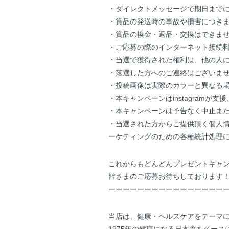
・ダイレクトメッセージで期日まで
・賞品の発送時の事故や損害につき
・賞品の換金・返品・交換はできま
・ご応募の際のインターネット接続
・当選で獲得された権利は、他の人
・落選した方へのご連絡はございま
・投稿画像は実際のカラーと異なる
・本キャンペーンはinstagram
・本キャンペーンは予告なく中止ま
・当選された方からご提供頂く個人
ーケティングのための各種統計処理
これからもどんどんプレゼントキャ
皆さまのご応募お待ちしております
ーーーーーーーーーーーーーーーー
当店は、健康・ヘルスケアをテーマ