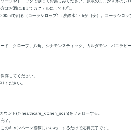
。ソーダやトニックで割ってお楽しみください。原液のままかき氷のシ
の方はお酒に加えてカクテルにしても◎。
0～200mlで割る（コーラシロップ1：炭酸水4～5が目安）。コーラシ
シード、クローブ、八角、シナモンスティック、カルダモン、バニラビ
に保存してください。
がりください。
(@healthcare_kitchen_sosh)をフォローする。
募完了。
はこのキャンペーン投稿にいいね！するだけで応募完了です。