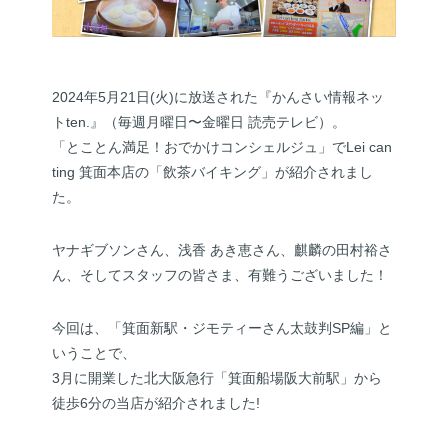
2024年5月21日(火)に放送された『かんさい情報ネッ
トten.』（毎週月曜日〜金曜日 読売テレビ）。
「とことん満足！おでかけコンシェルジュ」でLei can
ting 箕面本店の「飲茶バイキング」が紹介されまし
た。
ヤナギブソンさん、浅香 あき恵さん、麒麟の田村裕さ
ん、そしてスタッフの皆さま、有難うございました！
今回は、「箕面新駅・ジモティーさん太鼓判SP編」と
いうことで、
3月に開業した北大阪急行「箕面船場阪大前駅」から
徒歩6分の当店が紹介されました!