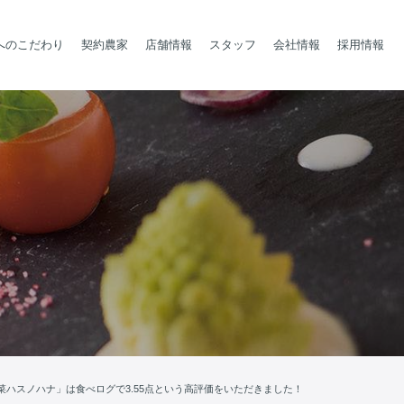
へのこだわり
契約農家
店舗情報
スタッフ
会社情報
採用情報
菜ハスノハナ」は食べログで3.55点という高評価をいただきました！