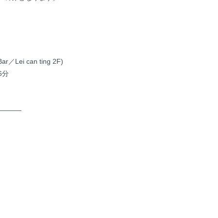
Lei can ting 2F)
6分
————