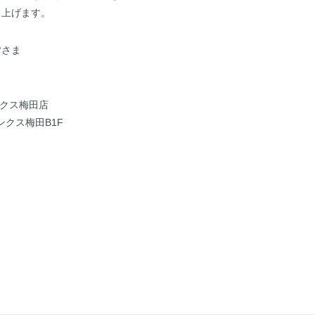
し上げます。
皆さま
リンクス梅田店
リンクス梅田B1F