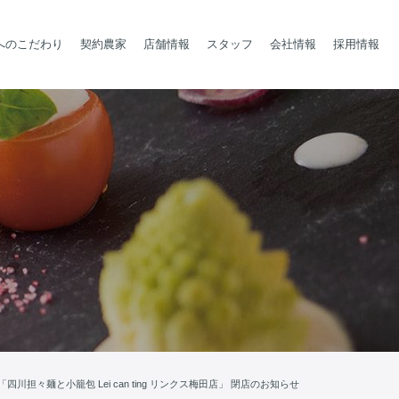
へのこだわり
契約農家
店舗情報
スタッフ
会社情報
採用情報
「四川担々麺と小籠包 Lei can ting リンクス梅田店」 閉店のお知らせ