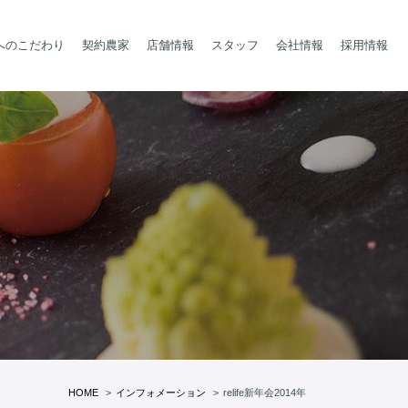
へのこだわり
契約農家
店舗情報
スタッフ
会社情報
採用情報
HOME
インフォメーション
relife新年会2014年