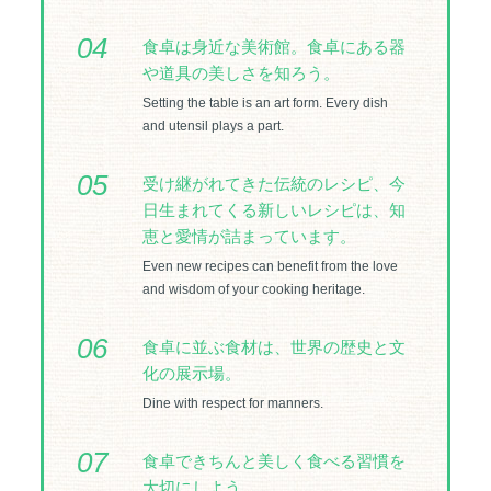
04
食卓は身近な美術館。食卓にある器
や道具の美しさを知ろう。
Setting the table is an art form. Every dish
and utensil plays a part.
05
受け継がれてきた伝統のレシピ、今
日生まれてくる新しいレシピは、知
恵と愛情が詰まっています。
Even new recipes can benefit from the love
and wisdom of your cooking heritage.
06
食卓に並ぶ食材は、世界の歴史と文
化の展示場。
Dine with respect for manners.
07
食卓できちんと美しく食べる習慣を
大切にしよう。