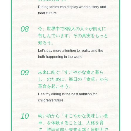
Dining tables can display world history and
food culture.
08
今、世界中で8億人の人々が飢えに
苦しんでいます。その真実をもっと
知ろう。
Let’s pay more attention to reality and the
truth happening in the world.
09
未来に紡ぐ「すこやかな食と暮ら
し」のために、毎日の「食卓」から
革命を起こそう。
Healthy dining is the best nutrition for
children’s future.
10
幼い頃から「すこやかな美味しい食
卓」を体験することは、人格を育
て、持続可能な未来を築く原動力で