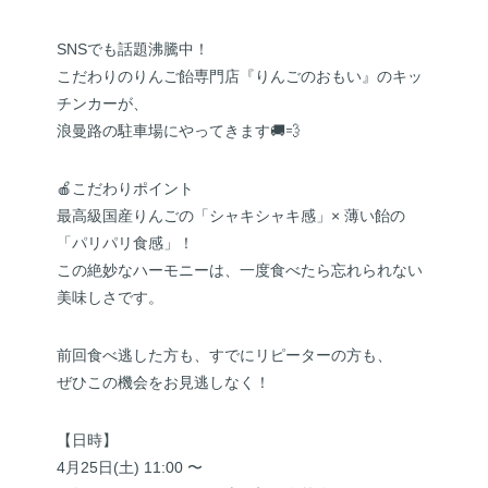
SNSでも話題沸騰中！
こだわりのりんご飴専門店『りんごのおもい』のキッ
チンカーが、
浪曼路の駐車場にやってきます🚚💨
🍎こだわりポイント
最高級国産りんごの「シャキシャキ感」× 薄い飴の
「パリパリ食感」！
この絶妙なハーモニーは、一度食べたら忘れられない
美味しさです。
前回食べ逃した方も、すでにリピーターの方も、
ぜひこの機会をお見逃しなく！
【日時】
4月25日(土) 11:00 〜