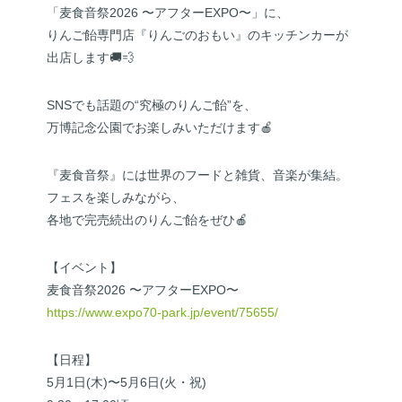
「麦食音祭2026 〜アフターEXPO〜」に、
りんご飴専門店『りんごのおもい』のキッチンカーが
出店します🚚💨
SNSでも話題の“究極のりんご飴”を、
万博記念公園でお楽しみいただけます🍎
『麦食音祭』には世界のフードと雑貨、音楽が集結。
フェスを楽しみながら、
各地で完売続出のりんご飴をぜひ🍎
【イベント】
麦食音祭2026 〜アフターEXPO〜
https://www.expo70-park.jp/event/75655/
【日程】
5月1日(木)〜5月6日(火・祝)