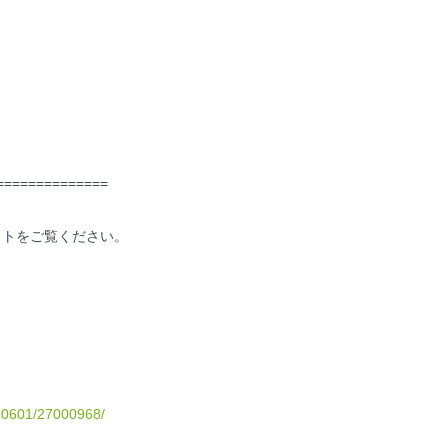
==============
イトをご覧ください。
270601/27000968/